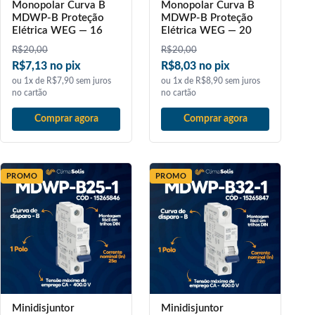
Monopolar Curva B
Monopolar Curva B
MDWP-B Proteção
MDWP-B Proteção
Elétrica WEG — 16
Elétrica WEG — 20
R$
20,00
R$
20,00
R$7,13 no pix
R$8,03 no pix
ou 1x de R$7,90 sem juros
ou 1x de R$8,90 sem juros
no cartão
no cartão
Comprar agora
Comprar agora
PROMO
PROMO
Minidisjuntor
Minidisjuntor