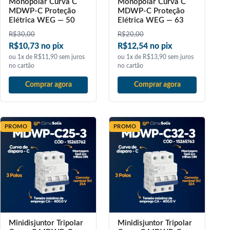
Monopolar Curva C
Monopolar Curva C
MDWP-C Proteção
MDWP-C Proteção
Elétrica WEG — 50
Elétrica WEG — 63
R$
30,00
R$
20,00
R$10,73 no pix
R$12,54 no pix
ou 1x de R$11,90 sem juros
ou 1x de R$13,90 sem juros
no cartão
no cartão
Comprar agora
Comprar agora
PROMO
PROMO
Minidisjuntor Tripolar
Minidisjuntor Tripolar