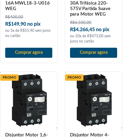
16A MWL18-3-U016
30A Trifásica 220-
WEG
575V Partida Suave
para Motor WEG
R$
400,00
R$
6.500,00
R$149,90 no pix
R$4.266,45 no pix
ou 3x de R$55,40 sem juros
no cartão
ou 10x de R$473,00 sem
juros no cartão
Comprar agora
Comprar agora
PROMO
PROMO
Disjuntor Motor 1,6-
Disjuntor Motor 4-