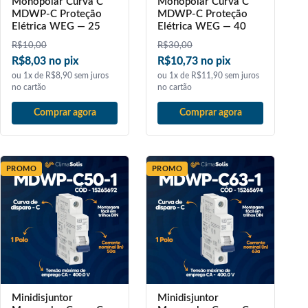
Monopolar Curva C
Monopolar Curva C
MDWP-C Proteção
MDWP-C Proteção
Elétrica WEG — 25
Elétrica WEG — 40
R$
10,00
R$
30,00
R$8,03 no pix
R$10,73 no pix
ou 1x de R$8,90 sem juros
ou 1x de R$11,90 sem juros
no cartão
no cartão
Comprar agora
Comprar agora
PROMO
PROMO
Minidisjuntor
Minidisjuntor