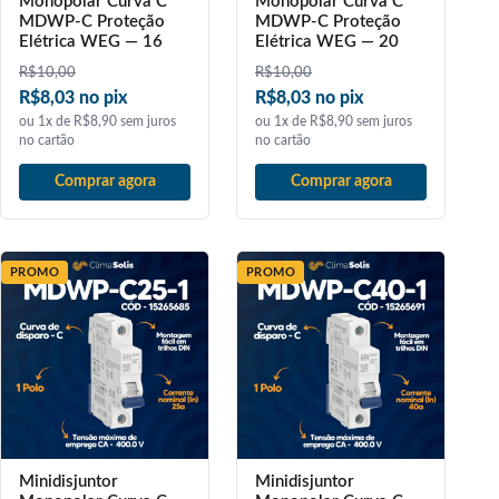
Monopolar Curva C
Monopolar Curva C
MDWP-C Proteção
MDWP-C Proteção
Elétrica WEG — 16
Elétrica WEG — 20
R$
10,00
R$
10,00
R$8,03 no pix
R$8,03 no pix
ou 1x de R$8,90 sem juros
ou 1x de R$8,90 sem juros
no cartão
no cartão
Comprar agora
Comprar agora
PROMO
PROMO
Minidisjuntor
Minidisjuntor