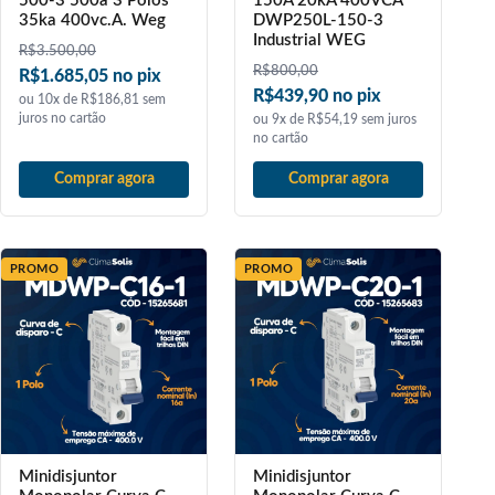
500-3 500a 3 Polos
150A 20kA 400VCA
35ka 400vc.A. Weg
DWP250L-150-3
Industrial WEG
R$
3.500,00
R$
800,00
R$1.685,05 no pix
R$439,90 no pix
ou 10x de R$186,81 sem
juros no cartão
ou 9x de R$54,19 sem juros
no cartão
Comprar agora
Comprar agora
PROMO
PROMO
Minidisjuntor
Minidisjuntor