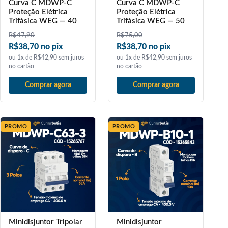
Curva C MDWP-C
Curva C MDWP-C
Proteção Elétrica
Proteção Elétrica
Trifásica WEG — 40
Trifásica WEG — 50
R$
47,90
R$
75,00
R$38,70 no pix
R$38,70 no pix
ou 1x de R$42,90 sem juros
ou 1x de R$42,90 sem juros
no cartão
no cartão
Comprar agora
Comprar agora
PROMO
PROMO
Minidisjuntor Tripolar
Minidisjuntor