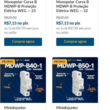
Monopolar Curva B
Monopolar Curva B
MDWP-B Proteção
MDWP-B Proteção
Elétrica WEG — 25
Elétrica WEG — 32
R$
20,00
R$
20,00
R$7,13 no pix
R$7,13 no pix
ou 1x de R$7,90 sem juros
ou 1x de R$7,90 sem juros
no cartão
no cartão
Comprar agora
Comprar agora
PROMO
PROMO
Minidisjuntor
Minidisjuntor