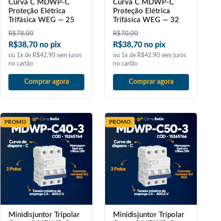
Curva C MDWP-C
Curva C MDWP-C
Proteção Elétrica
Proteção Elétrica
Trifásica WEG — 25
Trifásica WEG — 32
R$
78,00
R$
70,00
R$38,70 no pix
R$38,70 no pix
ou 1x de R$42,90 sem juros
ou 1x de R$42,90 sem juros
no cartão
no cartão
Comprar agora
Comprar agora
PROMO
PROMO
Minidisjuntor Tripolar
Minidisjuntor Tripolar