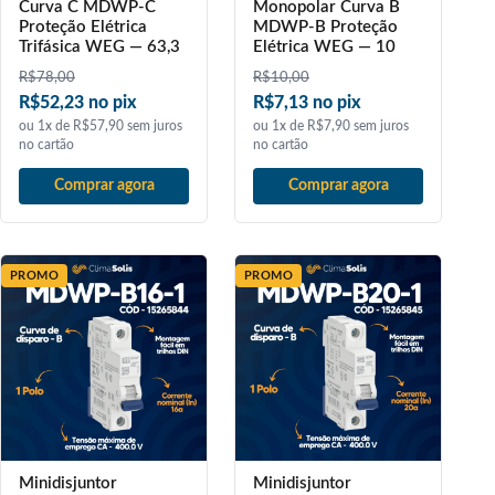
Curva C MDWP-C
Monopolar Curva B
Proteção Elétrica
MDWP-B Proteção
Trifásica WEG — 63,3
Elétrica WEG — 10
R$
78,00
R$
10,00
R$52,23 no pix
R$7,13 no pix
ou 1x de R$57,90 sem juros
ou 1x de R$7,90 sem juros
no cartão
no cartão
Comprar agora
Comprar agora
PROMO
PROMO
Minidisjuntor
Minidisjuntor