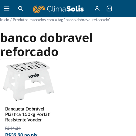
Início
/ Produtos marcados com a tag “banco dobravel reforcado”
banco dobravel
reforcado
Banqueta Dobrável
Plástica 150kg Portátil
Resistente Vonder
R$
44,24
R$39,90 no pix