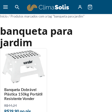
Início
/ Produtos marcados com a tag “banqueta para jardim”
banqueta para
jardim
Banqueta Dobrável
Plástica 150kg Portátil
Resistente Vonder
R$
44,24
R$39,90 no pix