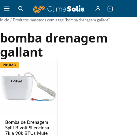
Início
/ Produtos marcados com a tag “bomba drenagem gallant”
bomba drenagem
gallant
PROMO
Bomba de Drenagem
Split Bivolt Silenciosa
7k a 90k BTUs Mute