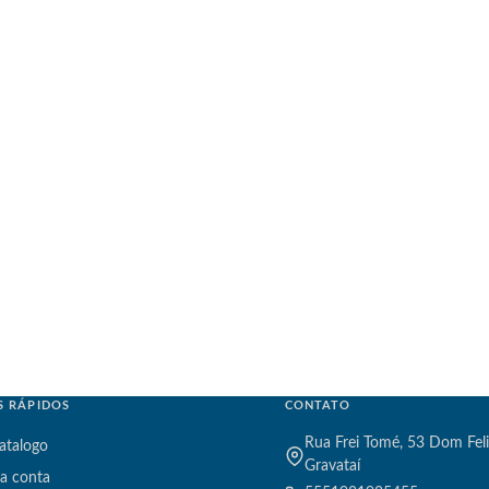
S RÁPIDOS
CONTATO
Rua Frei Tomé, 53 Dom Feli
atalogo
Gravataí
a conta