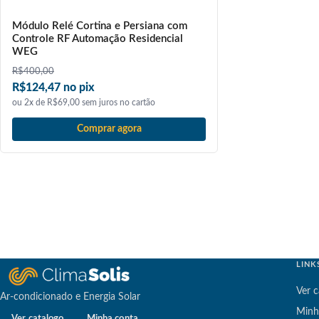
Módulo Relé Cortina e Persiana com
Controle RF Automação Residencial
WEG
R$
400,00
R$124,47 no pix
ou 2x de R$69,00 sem juros no cartão
Comprar agora
LINK
Ver c
Ar-condicionado e Energia Solar
Minh
Ver catalogo
Minha conta