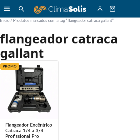
Início
/ Produtos marcados com a tag “flangeador catraca gallant”
flangeador catraca
gallant
PROMO
Flangeador Excêntrico
Catraca 1/4 a 3/4
Profissional Pro