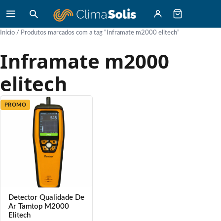
Início
/ Produtos marcados com a tag “Inframate m2000 elitech”
Inframate m2000
elitech
PROMO
Detector Qualidade De
Ar Tamtop M2000
Elitech