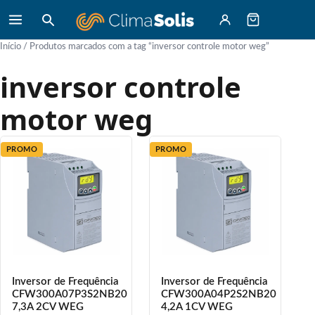
Início
/ Produtos marcados com a tag “inversor controle motor weg”
inversor controle
motor weg
PROMO
PROMO
Inversor de Frequência
Inversor de Frequência
CFW300A07P3S2NB20
CFW300A04P2S2NB20
7,3A 2CV WEG
4,2A 1CV WEG