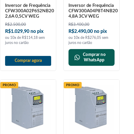
Inversor de Frequência
Inversor de Frequência
CFW300A02P6S2NB20
CFW300A04P8T4NB20
2,6A 0,5CV WEG
4,8A 3CV WEG
R$
2.500,00
R$
3.400,00
R$1.029,90 no pix
R$2.490,00 no pix
ou 10x de R$114,18 sem
ou 10x de R$276,05 sem
juros no cartão
juros no cartão
Comprar no
WhatsApp
Comprar agora
PROMO
PROMO