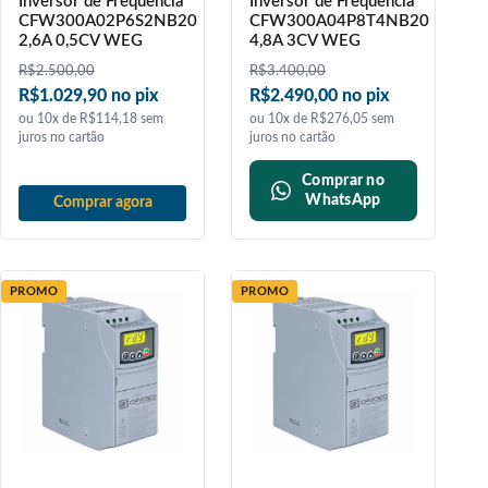
Inversor de Frequência
Inversor de Frequência
CFW300A02P6S2NB20
CFW300A04P8T4NB20
2,6A 0,5CV WEG
4,8A 3CV WEG
R$
2.500,00
R$
3.400,00
R$1.029,90 no pix
R$2.490,00 no pix
ou 10x de R$114,18 sem
ou 10x de R$276,05 sem
juros no cartão
juros no cartão
Comprar no
WhatsApp
Comprar agora
PROMO
PROMO