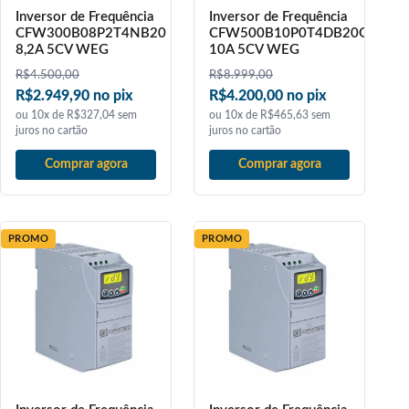
Inversor de Frequência
Inversor de Frequência
CFW300B08P2T4NB20
CFW500B10P0T4DB20G2
8,2A 5CV WEG
10A 5CV WEG
R$
4.500,00
R$
8.999,00
R$2.949,90 no pix
R$4.200,00 no pix
ou 10x de R$327,04 sem
ou 10x de R$465,63 sem
juros no cartão
juros no cartão
Comprar agora
Comprar agora
PROMO
PROMO