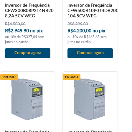
Inversor de Frequência
Inversor de Frequência
CFW300B08P2T4NB20
CFW500B10P0T4DB20G2
8,2A 5CV WEG
10A 5CV WEG
R$
4.500,00
R$
8.999,00
R$2.949,90 no pix
R$4.200,00 no pix
ou 10x de R$327,04 sem
ou 10x de R$465,63 sem
juros no cartão
juros no cartão
Comprar agora
Comprar agora
PROMO
PROMO