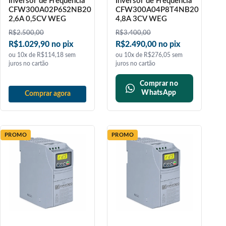
Inversor de Frequência
Inversor de Frequência
CFW300A02P6S2NB20
CFW300A04P8T4NB20
2,6A 0,5CV WEG
4,8A 3CV WEG
R$
2.500,00
R$
3.400,00
R$1.029,90 no pix
R$2.490,00 no pix
ou 10x de R$114,18 sem
ou 10x de R$276,05 sem
juros no cartão
juros no cartão
Comprar no
WhatsApp
Comprar agora
PROMO
PROMO