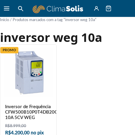
Início
/ Produtos marcados com a tag “inversor weg 10a”
inversor weg 10a
PROMO
Inversor de Frequência
CFW500B10P0T4DB20G2
10A 5CV WEG
R$
8.999,00
R$4.200,00 no pix