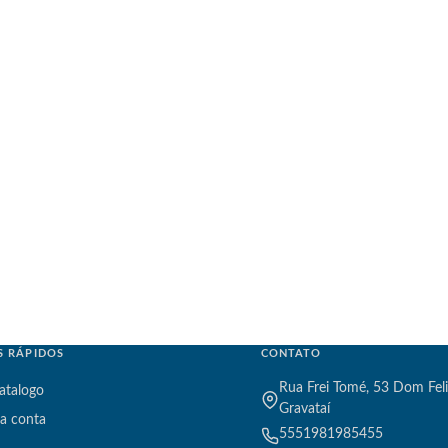
S RÁPIDOS
CONTATO
Rua Frei Tomé, 53 Dom Feli
atalogo
Gravataí
a conta
5551981985455