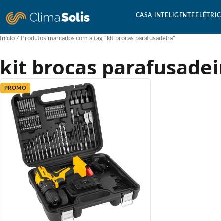
CASA INTELIGENTE
ELÉTRI
Início
/ Produtos marcados com a tag “kit brocas parafusadeira”
kit brocas parafusadei
PROMO