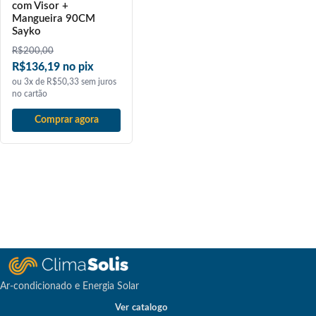
com Visor +
Mangueira 90CM
Sayko
R$
200,00
R$136,19 no pix
ou 3x de R$50,33 sem juros
no cartão
Comprar agora
Ar-condicionado e Energia Solar
Ver catalogo