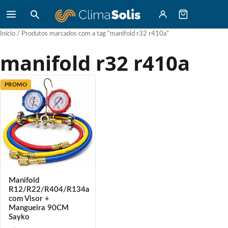
Início
/ Produtos marcados com a tag “manifold r32 r410a”
manifold r32 r410a
PROMO
Manifold
R12/R22/R404/R134a
com Visor +
Mangueira 90CM
Sayko