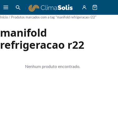
Início
/ Produtos marcados com a tag “manifold refrigeracao r22”
manifold
refrigeracao r22
Nenhum produto encontrado.