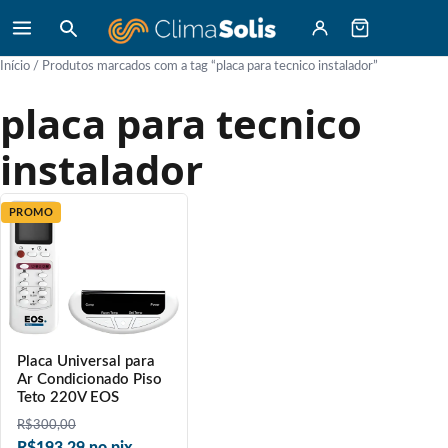
Início
/ Produtos marcados com a tag “placa para tecnico instalador”
placa para tecnico
instalador
PROMO
Placa Universal para
Ar Condicionado Piso
Teto 220V EOS
R$
300,00
R$193,29 no pix