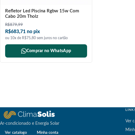
Refletor Led Piscina Rgbw 15w Com
Cabo 20m Tholz
R$
879,99
R$683,71 no pix
ou 10x de R$75,80 sem juros no cartão
Comprar no WhatsApp
LINK
Ver c
Ar-condicionado e Energia Solar
Minh
Ver catalogo
Minha conta