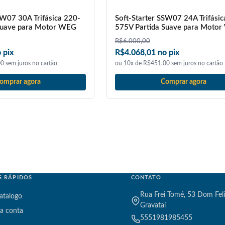
SW07 30A Trifásica 220-
Soft-Starter SSW07 24A Trifásic
Suave para Motor WEG
575V Partida Suave para Moto
R$
6.000,00
 pix
R$4.068,01 no pix
0 sem juros no cartão
ou 10x de R$451,00 sem juros no cartão
omprar agora
Comprar agora
S RÁPIDOS
CONTATO
Rua Frei Tomé, 53 Dom Feli
atalogo
Gravataí
a conta
5551981985455