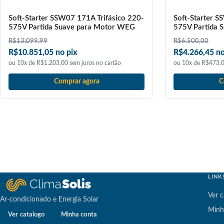
Soft-Starter SSW07 171A Trifásico 220-
Soft-Starter S
575V Partida Suave para Motor WEG
575V Partida 
R$
13.099,99
R$
6.500,00
R$10.851,05 no pix
R$4.266,45 no
ou 10x de R$1.203,00 sem juros no cartão
ou 10x de R$473,0
Comprar agora
C
LINK
Ver c
Ar-condicionado e Energia Solar
Minh
Ver catalogo
Minha conta