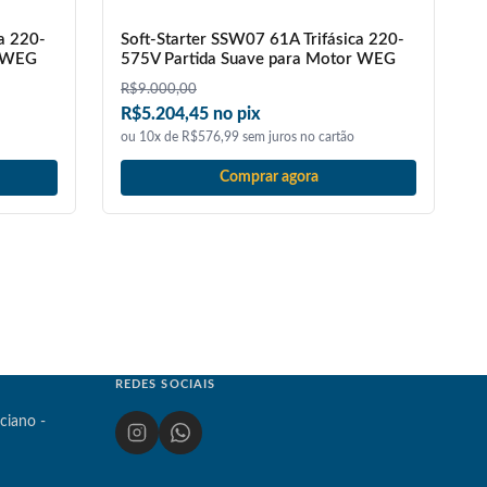
a 220-
Soft-Starter SSW07 61A Trifásica 220-
r WEG
575V Partida Suave para Motor WEG
R$
9.000,00
R$5.204,45 no pix
ou 10x de R$576,99 sem juros no cartão
Comprar agora
REDES SOCIAIS
ciano -