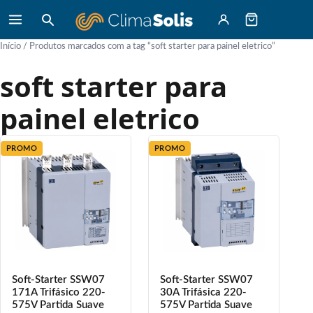
Início
/ Produtos marcados com a tag “soft starter para painel eletrico”
soft starter para
painel eletrico
PROMO
PROMO
Soft-Starter SSW07
Soft-Starter SSW07
171A Trifásico 220-
30A Trifásica 220-
575V Partida Suave
575V Partida Suave