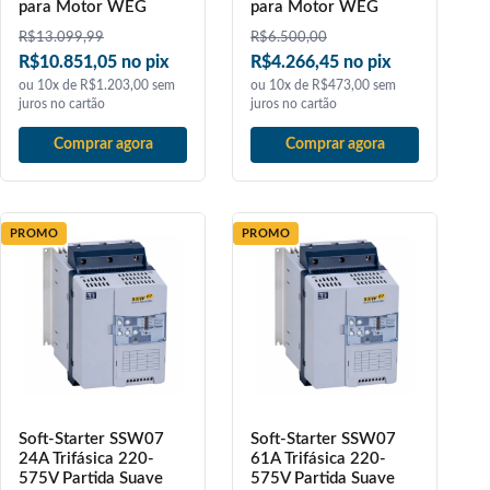
para Motor WEG
para Motor WEG
R$
13.099,99
R$
6.500,00
R$10.851,05 no pix
R$4.266,45 no pix
ou 10x de R$1.203,00 sem
ou 10x de R$473,00 sem
juros no cartão
juros no cartão
Comprar agora
Comprar agora
PROMO
PROMO
Soft-Starter SSW07
Soft-Starter SSW07
24A Trifásica 220-
61A Trifásica 220-
575V Partida Suave
575V Partida Suave