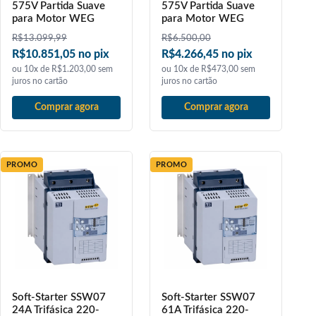
575V Partida Suave
575V Partida Suave
para Motor WEG
para Motor WEG
R$
13.099,99
R$
6.500,00
R$10.851,05 no pix
R$4.266,45 no pix
ou 10x de R$1.203,00 sem
ou 10x de R$473,00 sem
juros no cartão
juros no cartão
Comprar agora
Comprar agora
PROMO
PROMO
Soft-Starter SSW07
Soft-Starter SSW07
24A Trifásica 220-
61A Trifásica 220-