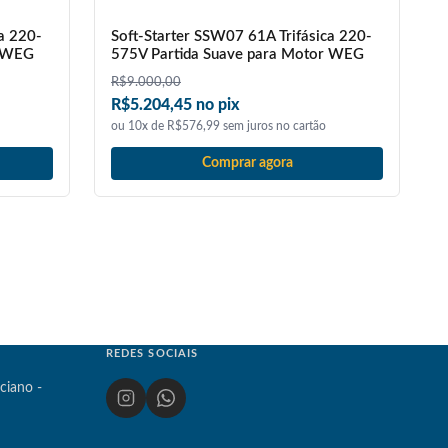
a 220-
Soft-Starter SSW07 61A Trifásica 220-
r WEG
575V Partida Suave para Motor WEG
R$
9.000,00
R$5.204,45 no pix
ou 10x de R$576,99 sem juros no cartão
Comprar agora
REDES SOCIAIS
ciano -