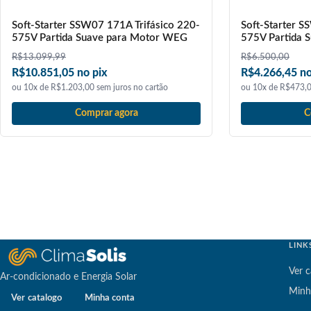
Soft-Starter SSW07 171A Trifásico 220-
Soft-Starter S
575V Partida Suave para Motor WEG
575V Partida 
R$
13.099,99
R$
6.500,00
R$10.851,05 no pix
R$4.266,45 no
ou 10x de R$1.203,00 sem juros no cartão
ou 10x de R$473,0
Comprar agora
C
LINK
Ver c
Ar-condicionado e Energia Solar
Minh
Ver catalogo
Minha conta