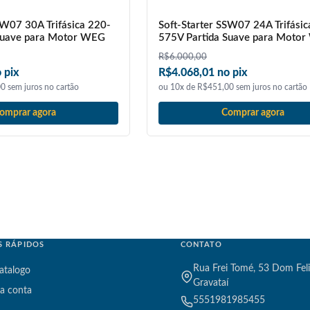
SW07 30A Trifásica 220-
Soft-Starter SSW07 24A Trifásic
Suave para Motor WEG
575V Partida Suave para Moto
R$
6.000,00
 pix
R$4.068,01 no pix
0 sem juros no cartão
ou 10x de R$451,00 sem juros no cartão
omprar agora
Comprar agora
S RÁPIDOS
CONTATO
Rua Frei Tomé, 53 Dom Feli
atalogo
Gravataí
a conta
5551981985455