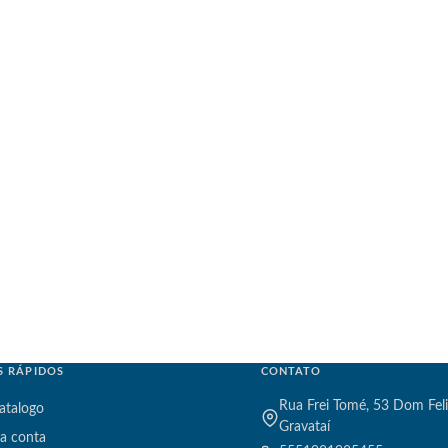
S RÁPIDOS
CONTATO
Rua Frei Tomé, 53 Dom Feli
atalogo
Gravataí
a conta