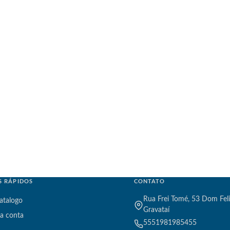
S RÁPIDOS
CONTATO
Rua Frei Tomé, 53 Dom Feli
atalogo
Gravataí
a conta
5551981985455