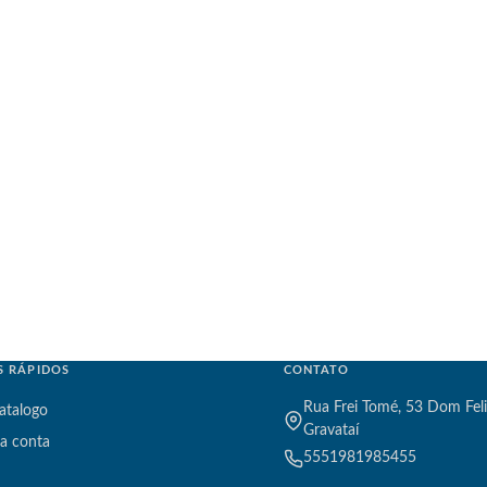
S RÁPIDOS
CONTATO
Rua Frei Tomé, 53 Dom Feli
atalogo
Gravataí
a conta
5551981985455