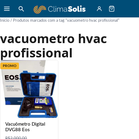
Início
/ Produtos marcados com a tag “vacuometro hvac profissional”
vacuometro hvac
profissional
PROMO
Vacuômetro Digital
DVG88 Eos
R$
2.000,00