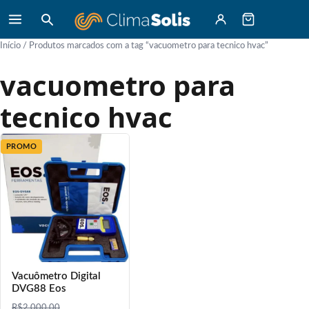
Início
/ Produtos marcados com a tag “vacuometro para tecnico hvac”
vacuometro para
tecnico hvac
PROMO
Vacuômetro Digital
DVG88 Eos
R$
2.000,00