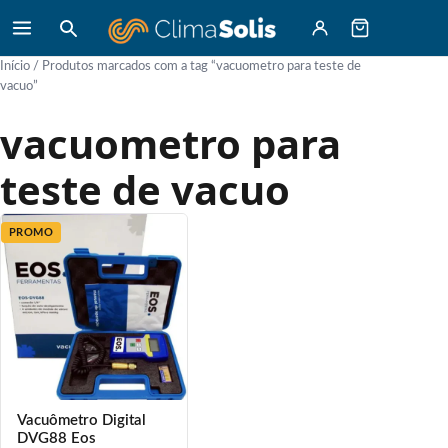
Início
/ Produtos marcados com a tag “vacuometro para teste de
vacuo”
vacuometro para
teste de vacuo
PROMO
Vacuômetro Digital
DVG88 Eos