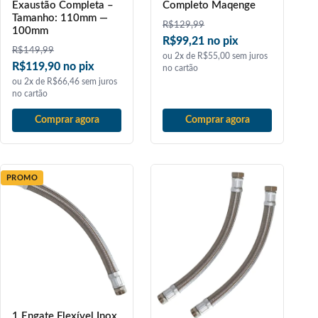
Exaustão Completa –
Completo Maqenge
Tamanho: 110mm —
R$
129,99
100mm
R$99,21 no pix
R$
149,99
ou 2x de R$55,00 sem juros
R$119,90 no pix
no cartão
ou 2x de R$66,46 sem juros
no cartão
Comprar agora
Comprar agora
PROMO
1 Engate Flexível Inox