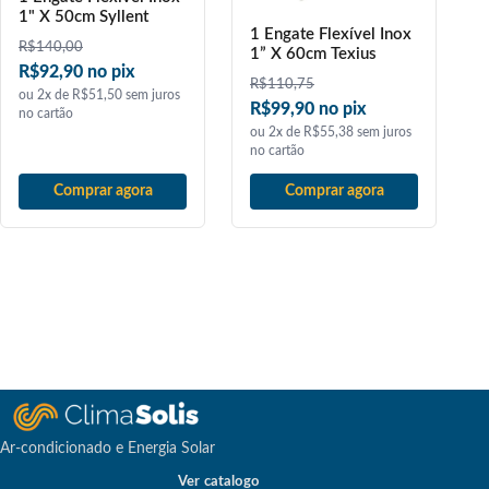
1" X 50cm Syllent
1 Engate Flexível Inox
R$
140,00
1” X 60cm Texius
R$92,90 no pix
R$
110,75
ou 2x de R$51,50 sem juros
R$99,90 no pix
no cartão
ou 2x de R$55,38 sem juros
no cartão
Comprar agora
Comprar agora
Ar-condicionado e Energia Solar
Ver catalogo