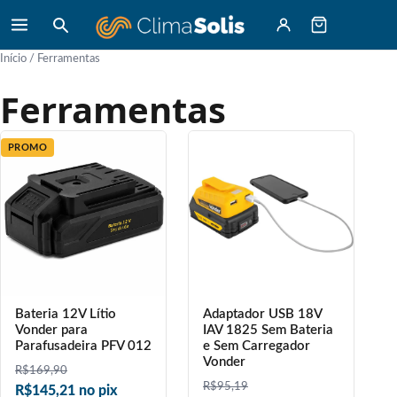
Início
/ Ferramentas
Ferramentas
PROMO
Bateria 12V Lítio
Adaptador USB 18V
Vonder para
IAV 1825 Sem Bateria
Parafusadeira PFV 012
e Sem Carregador
Vonder
R$
169,90
R$
95,19
R$145,21 no pix