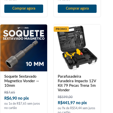
Comprar agora
Comprar agora
PROMO
Soquete Sextavado
Parafusadeira
Magnetico Vonder —
Furadeira Impacto 12V
10mm
Kit 79 Pecas Trena 5m
Vonder
R$
7,65
R$
599,00
R$6,90 no pix
R$441,97 no pix
ou 1x de R$7,65 sem juros
no cartão
ou 9x de R$54,44 sem juros
no cartão