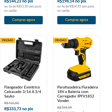
R$144,23 no pix
R$198,14 no pix
ou 3x de R$53,30 sem juros
ou 4x de R$54,92 sem juros
no cartão
no cartão
Comprar agora
Comprar agora
PROMO
PROMO
Flangeador Exentrico
Parafusadeira/Furadeira
Catracado 3/16 A 3/4
18V a Bateria com
Sayko
Carregador IPFV1852
Vonder
R$
450,00
R$
799,99
R$333,73 no pix