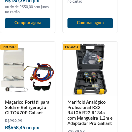
R$180,39 no pix
no cartão
ou 4x de R$50,00 sem juros
no cartão
Comprar agora
Comprar agora
PROMO
PROMO
Maçarico Portátil para
Manifold Analógico
Solda e Refrigeração
Profissional R32
GLTOX70P Gallant
R410A R22 R134a
com Mangueira 1,2m e
R$
999,99
Adaptador Pro Gallant
R$658,45 no pix
R$
599,99