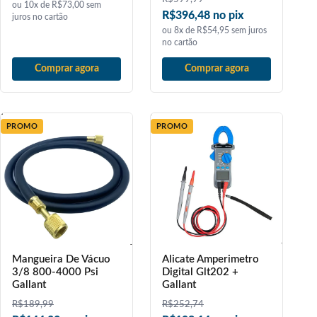
ou 10x de R$73,00 sem
R$396,48 no pix
juros no cartão
ou 8x de R$54,95 sem juros
no cartão
Comprar agora
Comprar agora
PROMO
PROMO
Mangueira De Vácuo
Alicate Amperimetro
3/8 800-4000 Psi
Digital Glt202 +
Gallant
Gallant
R$
189,99
R$
252,74