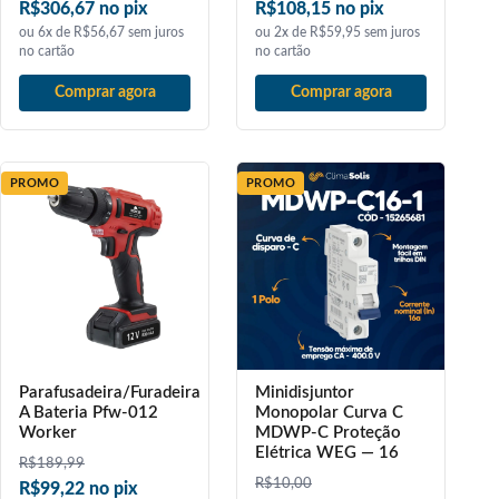
R$306,67 no pix
R$108,15 no pix
ou 6x de R$56,67 sem juros
ou 2x de R$59,95 sem juros
no cartão
no cartão
Comprar agora
Comprar agora
PROMO
PROMO
Parafusadeira/Furadeira
Minidisjuntor
A Bateria Pfw-012
Monopolar Curva C
Worker
MDWP-C Proteção
Elétrica WEG — 16
R$
189,99
R$
10,00
R$99,22 no pix