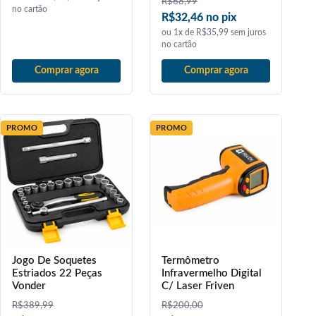
R$
68,99
no cartão
R$32,46 no pix
ou 1x de R$35,99 sem juros
no cartão
Comprar agora
Comprar agora
PROMO
PROMO
Jogo De Soquetes
Termômetro
Estriados 22 Peças
Infravermelho Digital
Vonder
C/ Laser Friven
R$
389,99
R$
200,00