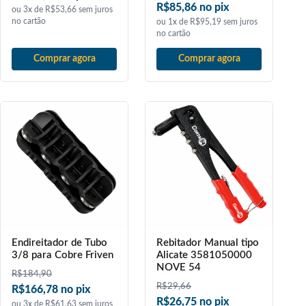
R$85,86 no pix
ou 3x de R$53,66 sem juros
no cartão
ou 1x de R$95,19 sem juros
no cartão
Comprar agora
Comprar agora
Endireitador de Tubo
Rebitador Manual tipo
3/8 para Cobre Friven
Alicate 3581050000
NOVE 54
R$
184,90
R$
29,66
R$166,78 no pix
R$26,75 no pix
ou 3x de R$61,63 sem juros