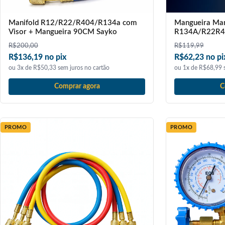
Manifold R12/R22/R404/R134a com
Mangueira Man
Visor + Mangueira 90CM Sayko
R134A/R22R4
R$
200,00
R$
119,99
R$136,19 no pix
R$62,23 no pi
ou 3x de R$50,33 sem juros no cartão
ou 1x de R$68,99 s
Comprar agora
C
PROMO
PROMO