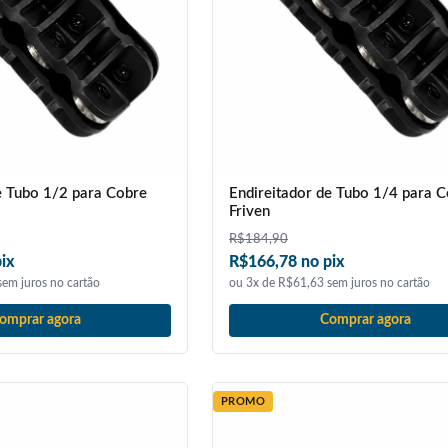
e Tubo 1/2 para Cobre
Endireitador de Tubo 1/4 para 
Friven
R$
184,90
ix
R$166,78 no pix
em juros no cartão
ou 3x de R$61,63 sem juros no cartão
omprar agora
Comprar agora
PROMO