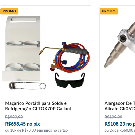
PROMO
PROMO
Maçarico Portátil para Solda e
Alargador De T
Refrigeração GLTOX70P Gallant
Alicate Glt062
R$
999,99
R$
199,99
R$658,45 no pix
R$108,23 no p
ou 10x de R$73,00 sem juros no cartão
ou 2x de R$60,00 s