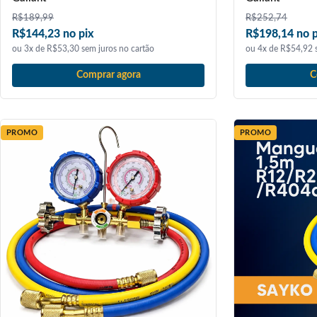
R$
189,99
R$
252,74
R$144,23 no pix
R$198,14 no p
ou 3x de R$53,30 sem juros no cartão
ou 4x de R$54,92 s
Comprar agora
C
PROMO
PROMO