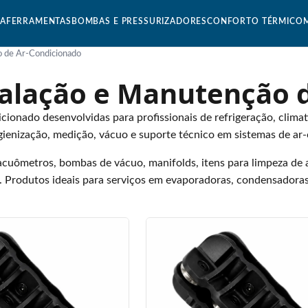
CA
FERRAMENTAS
BOMBAS E PRESSURIZADORES
CONFORTO TÉRMICO
o de Ar-Condicionado
talação e Manutenção 
cionado desenvolvidas para profissionais de refrigeração, cli
igienização, medição, vácuo e suporte técnico em sistemas de ar-
acuômetros, bombas de vácuo, manifolds, itens para limpeza de 
l. Produtos ideais para serviços em evaporadoras, condensadoras 