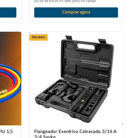
ou 8x de R$54,95 sem juros no cartão
Comprar agora
PROMO
si 1,5
Flangeador Exentrico Catracado 3/16 A
3/4 Sayko