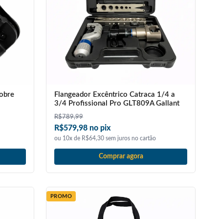
Cobre
Flangeador Excêntrico Catraca 1/4 a
3/4 Profissional Pro GLT809A Gallant
R$
789,99
R$579,98 no pix
ou 10x de R$64,30 sem juros no cartão
Comprar agora
PROMO