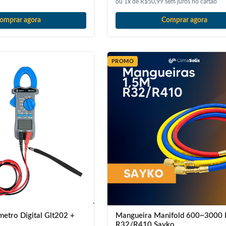
ou 1x de R$50,99 sem juros no cartão
omprar agora
Comprar agora
PROMO
metro Digital Glt202 +
Mangueira Manifold 600~3000 P
R32/R410 Sayko