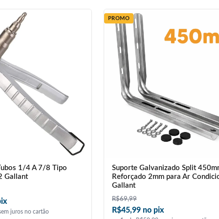
PROMO
ubos 1/4 A 7/8 Tipo
Suporte Galvanizado Split 450
2 Gallant
Reforçado 2mm para Ar Condici
Gallant
R$
69,99
ix
R$45,99 no pix
em juros no cartão