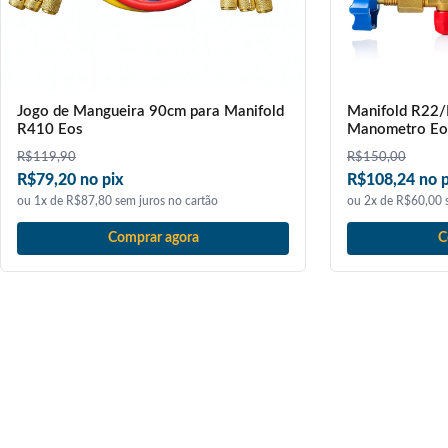
Jogo de Mangueira 90cm para Manifold
Manifold R22
R410 Eos
Manometro Eo
R$
119,90
R$
150,00
R$79,20 no pix
R$108,24 no p
ou 1x de R$87,80 sem juros no cartão
ou 2x de R$60,00 s
Comprar agora
C