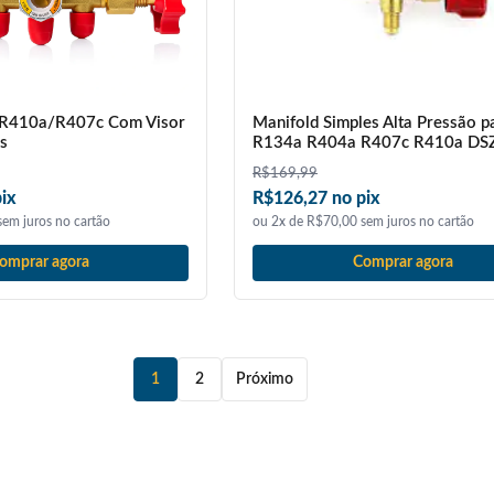
/R410a/R407c Com Visor
Manifold Simples Alta Pressão 
s
R134a R404a R407c R410a DS
R$
169,99
ix
R$126,27 no pix
em juros no cartão
ou 2x de R$70,00 sem juros no cartão
omprar agora
Comprar agora
1
2
Próximo