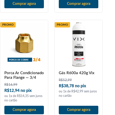
Comprar agora
Comprar agora
PROMO
PROMO
Porca Ar Condicionado
Gás R600a 420g Vix
Para Flange — 3/4
R$
52,99
R$
16,99
R$38,78 no pix
R$12,94 no pix
ou 1x de R$42,99 sem juros
no cartão
ou 1x de R$14,35 sem juros
no cartão
Comprar agora
Comprar agora