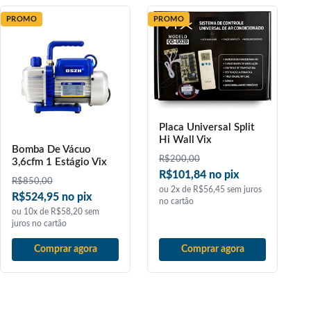
PROMO
PROMO
Placa Universal Split
Hi Wall Vix
Bomba De Vácuo
R$
200,00
3,6cfm 1 Estágio Vix
R$101,84 no pix
R$
850,00
ou 2x de R$56,45 sem juros
R$524,95 no pix
no cartão
ou 10x de R$58,20 sem
juros no cartão
Comprar agora
Comprar agora