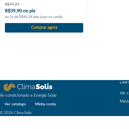
R$
44,24
R$39,90 no pix
ou 1x de R$44,24 sem juros no cartão
Comprar agora
LINK
Ver c
Ar-condicionado e Energia Solar
Minh
Ver catalogo
Minha conta
© 2026 Clima Solis