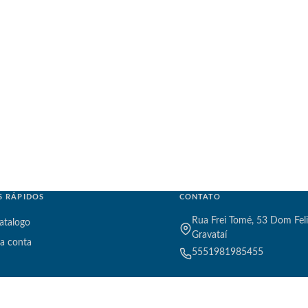
S RÁPIDOS
CONTATO
Rua Frei Tomé, 53 Dom Feli
atalogo
Gravataí
a conta
5551981985455