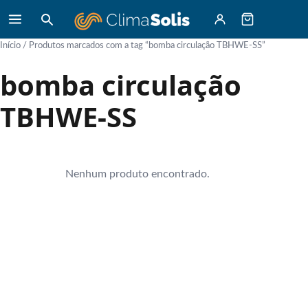
Início
/ Produtos marcados com a tag “bomba circulação TBHWE-SS”
bomba circulação
TBHWE-SS
Nenhum produto encontrado.