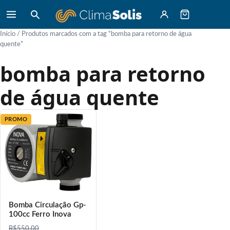
Início
/ Produtos marcados com a tag “bomba para retorno de água
quente”
bomba para retorno
de água quente
PROMO
Bomba Circulação Gp-
100cc Ferro Inova
R$
550,00