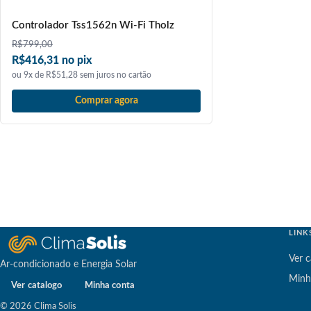
Controlador Tss1562n Wi-Fi Tholz
R$
799,00
R$416,31 no pix
ou 9x de R$51,28 sem juros no cartão
Comprar agora
LINK
Ver c
Ar-condicionado e Energia Solar
Minh
Ver catalogo
Minha conta
© 2026 Clima Solis