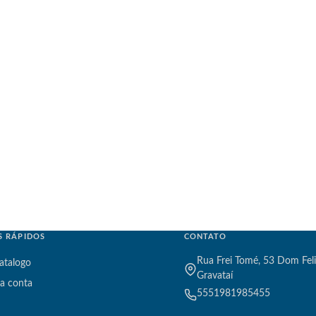
S RÁPIDOS
CONTATO
Rua Frei Tomé, 53 Dom Feli
atalogo
Gravataí
a conta
5551981985455