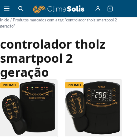
Início
/ Produtos marcados com a tag “controlador tholz smartpool 2
geração”
controlador tholz
smartpool 2
geração
PROMO
PROMO