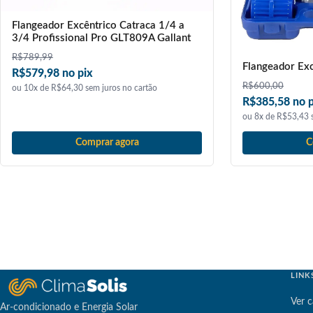
Flangeador Excêntrico Catraca 1/4 a
3/4 Profissional Pro GLT809A Gallant
R$
789,99
Flangeador Exc
R$579,98 no pix
R$
600,00
ou 10x de R$64,30 sem juros no cartão
R$385,58 no p
ou 8x de R$53,43 s
Comprar agora
C
LINK
Ver c
Ar-condicionado e Energia Solar