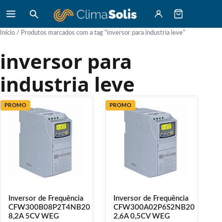
Início
/ Produtos marcados com a tag “inversor para industria leve”
inversor para
industria leve
PROMO
PROMO
Inversor de Frequência
Inversor de Frequência
CFW300B08P2T4NB20
CFW300A02P6S2NB20
8,2A 5CV WEG
2,6A 0,5CV WEG