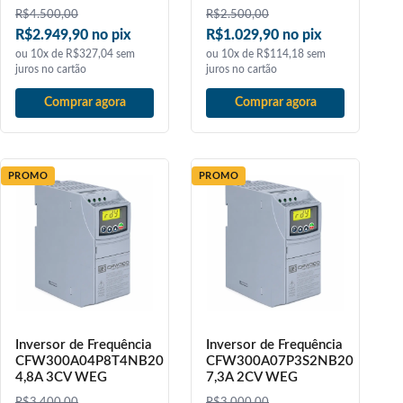
R$
4.500,00
R$
2.500,00
R$2.949,90 no pix
R$1.029,90 no pix
ou 10x de R$327,04 sem
ou 10x de R$114,18 sem
juros no cartão
juros no cartão
Comprar agora
Comprar agora
PROMO
PROMO
Inversor de Frequência
Inversor de Frequência
CFW300A04P8T4NB20
CFW300A07P3S2NB20
4,8A 3CV WEG
7,3A 2CV WEG
R$
3.400,00
R$
3.000,00