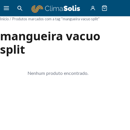
Início
/ Produtos marcados com a tag “mangueira vacuo split”
mangueira vacuo
split
Nenhum produto encontrado.