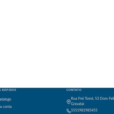
S RÁPIDOS
CONTATO
Rua Frei Tomé, 53 Dom Feli
atalogo
Gravataí
a conta
5551981985455