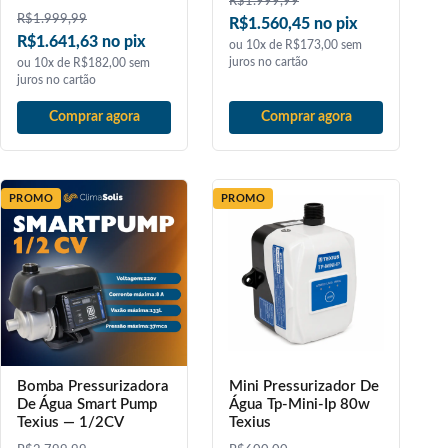
R$
1.999,99
R$
1.999,99
R$1.560,45 no pix
R$1.641,63 no pix
ou 10x de R$173,00 sem
juros no cartão
ou 10x de R$182,00 sem
juros no cartão
Comprar agora
Comprar agora
PROMO
PROMO
Bomba Pressurizadora
Mini Pressurizador De
De Água Smart Pump
Água Tp-Mini-Ip 80w
Texius — 1/2CV
Texius