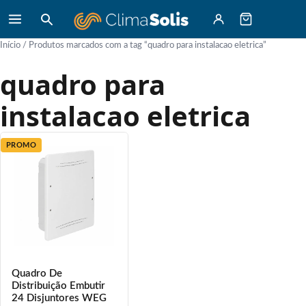
Início
/ Produtos marcados com a tag “quadro para instalacao eletrica”
quadro para
instalacao eletrica
PROMO
Quadro De
Distribuição Embutir
24 Disjuntores WEG