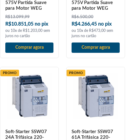
575V Partida Suave
575V Partida Suave
para Motor WEG
para Motor WEG
R$
13.099,99
R$
6.500,00
R$10.851,05 no pix
R$4.266,45 no pix
ou 10x de R$1.203,00 sem
ou 10x de R$473,00 sem
juros no cartão
juros no cartão
Comprar agora
Comprar agora
PROMO
PROMO
Soft-Starter SSW07
Soft-Starter SSW07
24A Trifásica 220-
61A Trifásica 220-