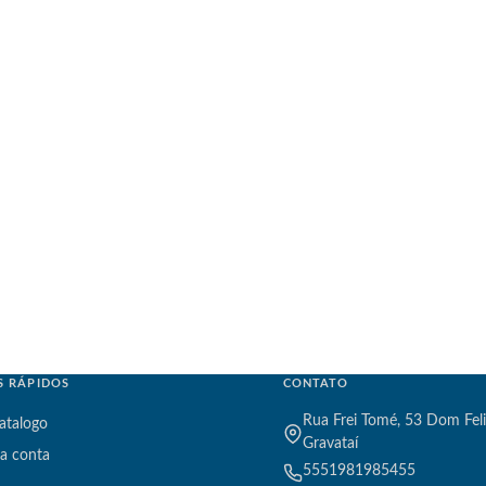
S RÁPIDOS
CONTATO
Rua Frei Tomé, 53 Dom Feli
atalogo
Gravataí
a conta
5551981985455