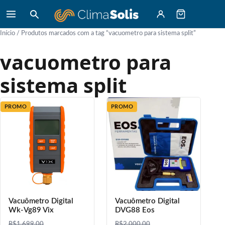
Início
/ Produtos marcados com a tag “vacuometro para sistema split”
vacuometro para
sistema split
PROMO
PROMO
Vacuômetro Digital
Vacuômetro Digital
Wk-Vg89 Vix
DVG88 Eos
R$
1.699,00
R$
2.000,00