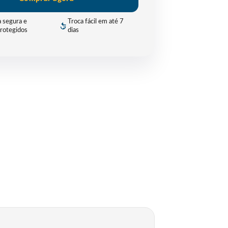
 segura e
Troca fácil em até 7
rotegidos
dias