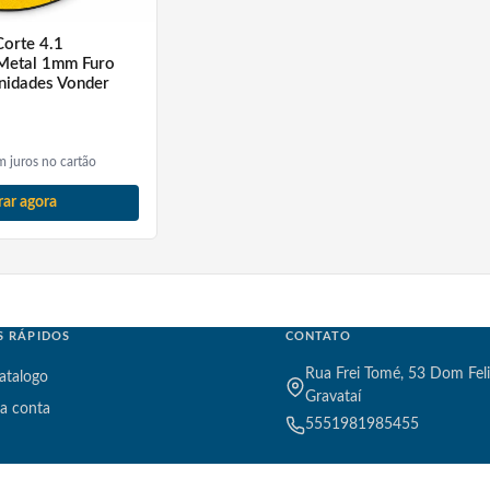
Corte 4.1
Metal 1mm Furo
nidades Vonder
 juros no cartão
ar agora
S RÁPIDOS
CONTATO
Rua Frei Tomé, 53 Dom Feli
atalogo
Gravataí
a conta
5551981985455