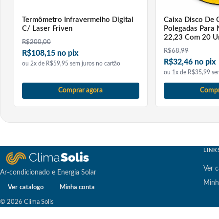
Termômetro Infravermelho Digital
Caixa Disco De 
C/ Laser Friven
Polegadas Para 
22,23 Com 20 U
R$
200,00
R$
68,99
R$108,15 no pix
R$32,46 no pix
ou 2x de R$59,95 sem juros no cartão
ou 1x de R$35,99 sem
Comprar agora
Compr
LINK
Ver c
Ar-condicionado e Energia Solar
Minh
Ver catalogo
Minha conta
© 2026 Clima Solis