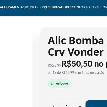
CA
FERRAMENTAS
BOMBAS E PRESSURIZADORES
CONFORTO TÉRMICO
Alic Bomba 
Crv Vonder
R$50,50 no 
R$
55,99
ou 1x de R$55,99 sem juros no cartão
Em estoque
Quantidade
-
+