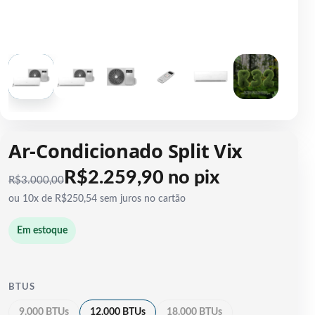
1 / 6
Ar-Condicionado Split Vix
R$2.259,90 no pix
R$
3.000,00
ou 10x de R$250,54 sem juros no cartão
Em estoque
BTUS
9.000 BTUs
12.000 BTUs
18.000 BTUs