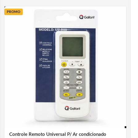
PROMO
Com ciclo
Quente e Frio, ou Só Frio
o aparelho
proporciona bem-estar durante todo o ano: resfria com
agilidade nos dias de calor e aquece de forma eficiente
em períodos de baixas temperaturas. Além disso, conta
com funções inteligentes que facilitam o uso no dia a
dia, como
I Feel
(sensor que ajusta automaticamente a
temperatura conforme o ambiente)
I Sleep
(ajustes noturnos para maior conforto durante o
sono)
Função Super
(resfriamento rápido)
Função Smart
(controle automático da climatização).
Controle Remoto Universal P/ Ar condicionado