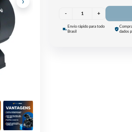
›
Quantidade
-
+
Envio rápido para todo
Compra
Brasil
dados p