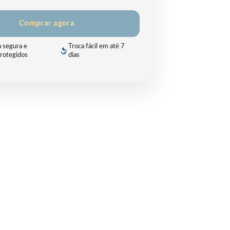
Comprar agora
 segura e
Troca fácil em até 7
rotegidos
dias