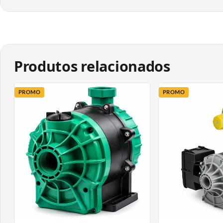
O sistema all in one inclui vaso de expansão, transdutor de
confiabilidade do conjunto.
O pressurizador conta ainda com proteções integradas contr
Produtos relacionados
proteções asseguram maior durabilidade, reduzem riscos de
permite ajustar a pressão desejada, visualizar temperatura,
PROMO
PROMO
Características técnicas:
Modelo: Smart 700 – 1 CV
Potência: 1 CV
Tensão: 220 V monofásico
Corrente máxima: 4,1 a 8,8 A
Vazão máxima: 120 litros por minuto (7,2 m3 por hora)
Pressão máxima de recalque: 36 mca
Pressão máxima na sucção: 30 mca
Faixa de operação recomendada: 10 a 30 mca
Rotação máxima: 4000 RPM