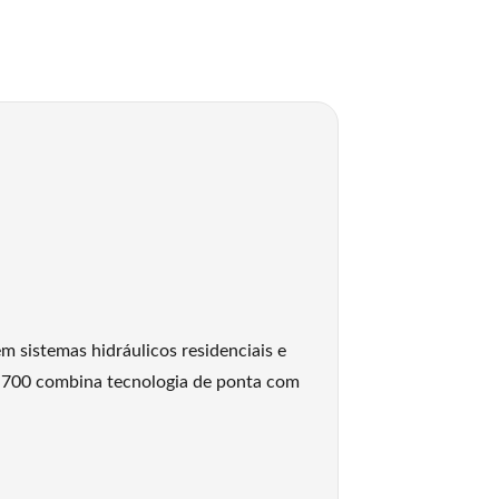
m sistemas hidráulicos residenciais e
rt 700 combina tecnologia de ponta com
o motor conforme a demanda. Isso evita
o com a quantidade de água utilizada.