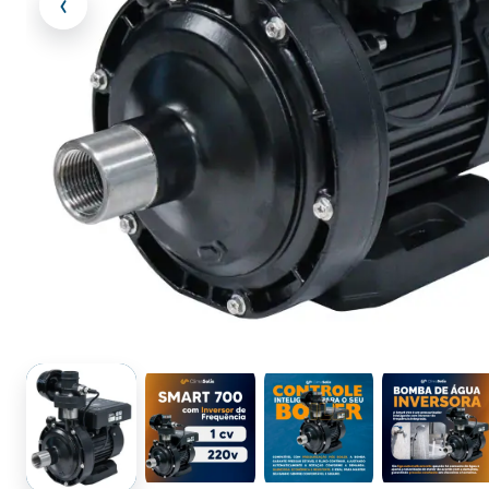
‹
1 / 5