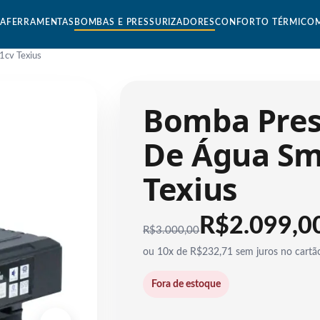
CA
FERRAMENTAS
BOMBAS E PRESSURIZADORES
CONFORTO TÉRMICO
1cv Texius
Bomba Pres
De Água Sm
Texius
R$2.099,00
R$
3.000,00
ou 10x de R$232,71 sem juros no cartã
Fora de estoque