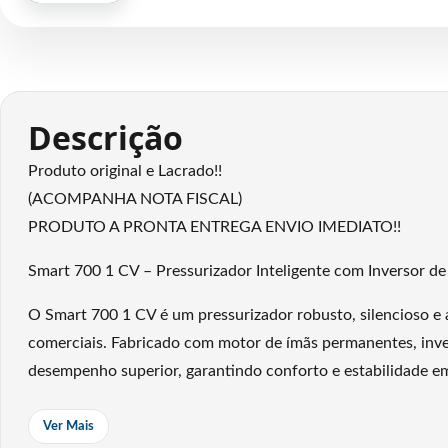
Descrição
Produto original e Lacrado!!
(ACOMPANHA NOTA FISCAL)
PRODUTO A PRONTA ENTREGA ENVIO IMEDIATO!!
Smart 700 1 CV – Pressurizador Inteligente com Inversor de
O Smart 700 1 CV é um pressurizador robusto, silencioso e a
comerciais. Fabricado com motor de ímãs permanentes, inver
desempenho superior, garantindo conforto e estabilidade 
A operação é totalmente automática. Ao abrir a torneira ou
Ver Mais
oscilações de pressão e gera economia significativa de ene