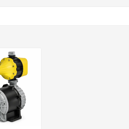
 pressão e válvula de retenção incorporada, facilitando a instal
a falta de água, subtensão, sobretensão, travamento, superaque
 danos e mantêm a rede funcionando com estabilidade mesmo em s
 identificar falhas e acompanhar o funcionamento em tempo real.