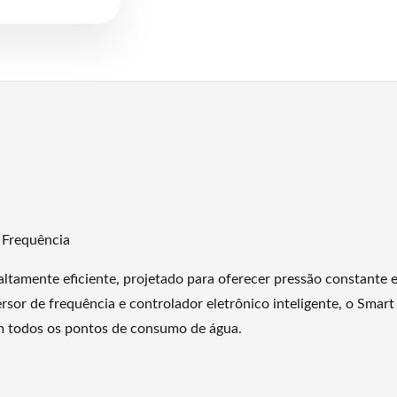
 Frequência
ltamente eficiente, projetado para oferecer pressão constante e
sor de frequência e controlador eletrônico inteligente, o Sma
em todos os pontos de consumo de água.
 o chuveiro, o Smart 700 aciona sozinho e ajusta a velocidade d
rgia, já que o equipamento consome apenas o necessário de acord