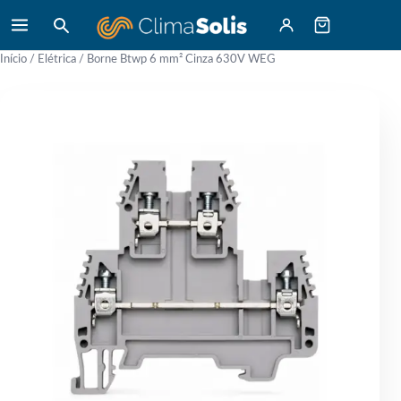
Início
/
Elétrica
/ Borne Btwp 6 mm² Cinza 630V WEG